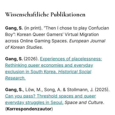
Wissenschaftliche Publikationen
Gang, S.
(in print). “Then I chose to play Confucian
Boy”: Korean Queer Gamers’ Virtual Migration
across Online Gaming Spaces.
European Journal
of Korean Studies
.
Gang, S.
(2026).
Experiences of placelessness:
Rethinking queer economies and everyday
exclusion in South Korea.
Historical Social
Research.
Gang, S.
, Löw, M., Song, A. & Stollmann, J. (2025).
Can you pass? Threshold spaces and queer
everyday struggles in Seoul.
Space and Culture
.
(
Korrespondenzautor
)