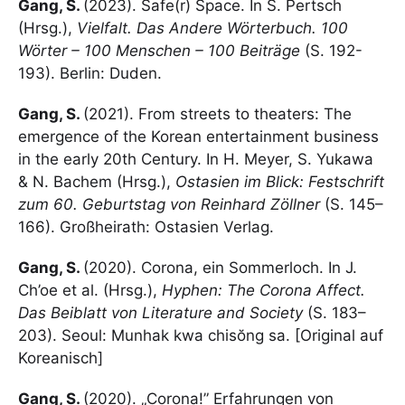
Gang, S.
(2023). Safe(r) Space. In S. Pertsch
(Hrsg.),
Vielfalt. Das Andere Wörterbuch. 100
Wörter – 100 Menschen – 100 Beiträge
(S. 192-
193). Berlin: Duden.
Gang, S.
(2021). From streets to theaters: The
emergence of the Korean entertainment business
in the early 20th Century. In H. Meyer, S. Yukawa
& N. Bachem (Hrsg.),
Ostasien im Blick: Festschrift
zum 60. Geburtstag von Reinhard Zöllner
(S. 145–
166). Großheirath: Ostasien Verlag.
Gang, S.
(2020). Corona, ein Sommerloch. In J.
Ch’oe et al. (Hrsg.),
Hyphen: The Corona Affect.
Das Beiblatt von Literature and Society
(S. 183–
203). Seoul: Munhak kwa chisŏng sa. [Original auf
Koreanisch]
Gang, S.
(2020). „Corona!” Erfahrungen von