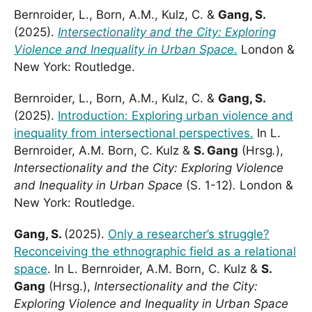
Bernroider, L., Born, A.M., Kulz, C. &
Gang, S.
(2025).
Intersectionality and the City: Exploring
Violence and Inequality in Urban Space
.
London &
New York: Routledge.
Bernroider, L., Born, A.M., Kulz, C. &
Gang, S.
(2025).
Introduction: Exploring urban violence and
inequality from intersectional perspectives.
In L.
Bernroider, A.M. Born, C. Kulz &
S. Gang
(Hrsg
.
),
Intersectionality and the City: Exploring Violence
and Inequality in Urban Space
(S. 1-12)
.
London &
New York: Routledge.
Gang, S.
(2025).
Only a researcher’s struggle?
Reconceiving the ethnographic field as a relational
space
. In L. Bernroider, A.M. Born, C. Kulz &
S.
Gang
(Hrsg.),
Intersectionality and the City:
Exploring Violence and Inequality in Urban Space