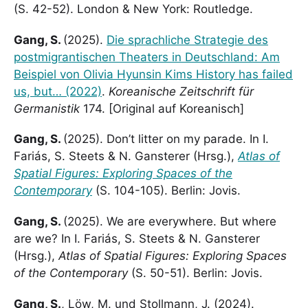
(S. 42-52). London & New York: Routledge.
Gang, S.
(2025).
Die sprachliche Strategie des
postmigrantischen Theaters in Deutschland: Am
Beispiel von Olivia Hyunsin Kims History has failed
us, but… (2022)
.
Koreanische Zeitschrift für
Germanistik
174. [Original auf Koreanisch]
Gang, S.
(2025). Don’t litter on my parade. In I.
Fariás, S. Steets & N. Gansterer (Hrsg.),
Atlas of
Spatial Figures: Exploring Spaces of the
Contemporary
(S. 104-105). Berlin: Jovis.
Gang, S.
(2025). We are everywhere. But where
are we? In I. Fariás, S. Steets & N. Gansterer
(Hrsg.),
Atlas of Spatial Figures: Exploring Spaces
of the Contemporary
(S. 50-51). Berlin: Jovis.
Gang, S.
, Löw, M. und Stollmann, J. (2024).